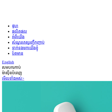
ផ្ទហ
ផលិតផល
អំពីយើង
សំណួរគេសួរញឹកញាប់
ទាក់ទងមកយើងខ្ញុំ
ប៍តមាន
English
សមបករកាប់
ម៉ាស៊ីនបំពេញ
មើលទាំងអស់>