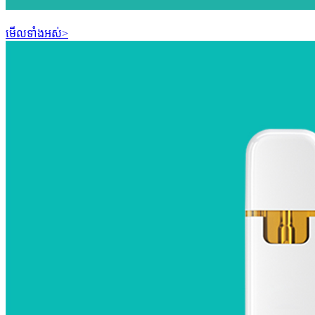
មើលទាំងអស់>