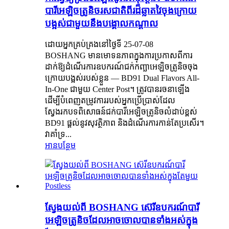
បារីអេឡិចត្រូនិចរសជាតិពីរដ៏ឆ្លាតវៃចុងក្រោយ
បង្អស់ជាមួយនឹងបង្គោលកណ្តាល
ដោយអ្នកគ្រប់គ្រងនៅថ្ងៃទី 25-07-08
BOSHANG មានមោទនភាពក្នុងការប្រកាសពីការ
ដាក់ឱ្យដំណើរការឧបករណ៍ជក់កញ្ឆាអេឡិចត្រូនិចចុង
ក្រោយបង្អស់របស់ខ្លួន — BD91 Dual Flavors All-
In-One ជាមួយ Center Post។ ត្រូវបានរចនាឡើង
ដើម្បីបំពេញតម្រូវការរបស់អ្នកប្រើប្រាស់ដែល
ស្វែងរកបទពិសោធន៍ជក់បារីអេឡិចត្រូនិចលំដាប់ខ្ពស់
BD91 ផ្តល់នូវសុវត្ថិភាព និងដំណើរការកាន់តែប្រសើរ។
វាគាំទ្រ...
អានបន្ថែម
ស្វែងយល់ពី BOSHANG ស៊េរីឧបករណ៍បារី
អេឡិចត្រូនិចដែលអាចចោលបានទាំងអស់ក្នុង