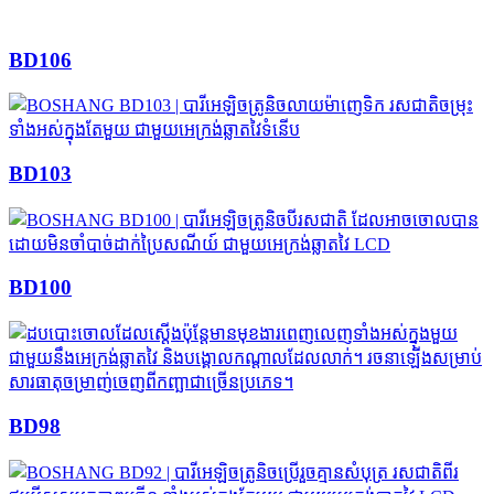
BD106
BD103
BD100
BD98