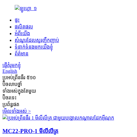
ផ្ទះ
ផលិតផល
អំពីយើង
សំណួរដែលសួរញឹកញាប់
ទំនាក់ទំនងមកយើងខ្ញុំ
ព័ត៌មាន
ផ្ញើគំរូមកខ្ញុំ
English
ប្រអប់ព្រីនធឺរ ៥១០
ប៊ិច​លាប​ថ្នាំ
ទាំងអស់ក្នុងតែមួយ
ប៊ិចរទេះ
ប្រព័ន្ធផត
មើលទាំងអស់ >
MC22-PRO-1 មីលីលីត្រ