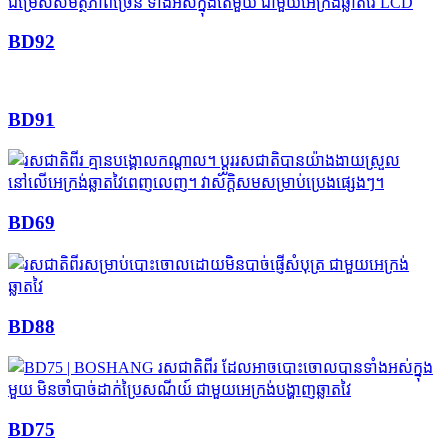
BD92
BD91
BD69
BD88
BD75