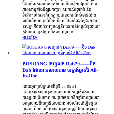
ដែលបំពាក់ដោយអេក្រង់បានកើនឡើងនូវប្រជាប្រិយ
ភាពនៅទូទាំងទីផ្សារកញ្ឆា។ ឧបករណ៍ឆ្លាតវៃ និង
ទំនើបៗទាំងនេះកំពុងក្លាយជាឧបករណ៍សំខាន់យ៉ាង
ឆាប់រហ័សសម្រាប់ម៉ាកយីហោដែលកំពុងស្វែងរកភាព
ខុសគ្នា និងទាក់ទាញទស្សនិកជនកាន់តែទូលំទូលាយ។
ក្នុងនាមជាអ្នកច្នៃប្រឌិតឈានមុខគេ ...
អានបន្ថែម
BOSHANG ចេញលក់ Dab79——ប៊ិច
Dab ដែលអាចចោលបាន អេក្រង់ឆ្លាតវៃ All-
In-One
ដោយអ្នកគ្រប់គ្រងនៅថ្ងៃទី 25-05-21
ដោយសារសារធាតុចម្រាញ់ចេញពីកញ្ឆាកំពុងទទួល
បានប្រជាប្រិយភាព ការច្របាច់យកទឹកថ្នាំបានក្លាយជា
មធ្យោបាយដ៏ពេញនិយមយ៉ាងឆាប់រហ័សដើម្បីទទួល
បានបទពិសោធន៍នៃសារធាតុចម្រាញ់ដែលមានគុណ