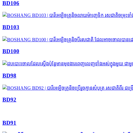
BD106
BD103
BD100
BD98
BD92
BD91