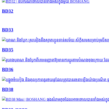
BD32
BD33
BD35
BD36
BD38