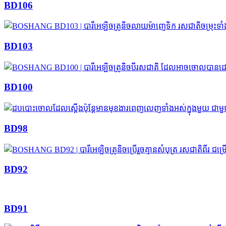
BD106
BD103
BD100
BD98
BD92
BD91