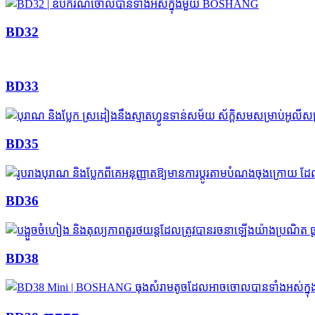
BD32
BD33
BD35
BD36
BD38