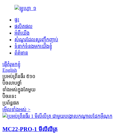
ផ្ទះ
ផលិតផល
អំពីយើង
សំណួរដែលសួរញឹកញាប់
ទំនាក់ទំនងមកយើងខ្ញុំ
ព័ត៌មាន
ផ្ញើគំរូមកខ្ញុំ
English
ប្រអប់ព្រីនធឺរ ៥១០
ប៊ិច​លាប​ថ្នាំ
ទាំងអស់ក្នុងតែមួយ
ប៊ិចរទេះ
ប្រព័ន្ធផត
មើលទាំងអស់ >
MC22-PRO-1 មីលីលីត្រ